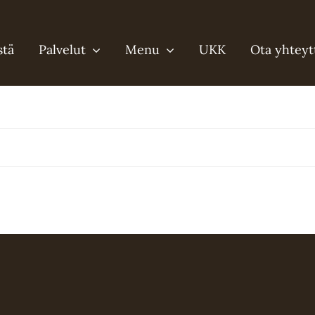
stä
Palvelut
Menu
UKK
Ota yhteyt