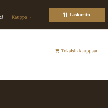
Laskuriin
tä
Kauppa
Takaisin kauppaan