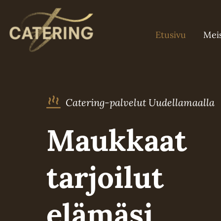
Skip
to
Etusivu
Mei
content
Catering-palvelut Uudellamaalla
Maukkaat
tarjoilut
elämäsi