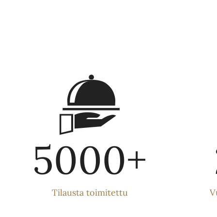
5000
+
Tilausta toimitettu
V