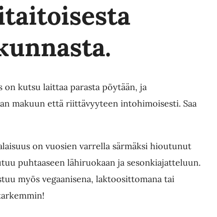
taitoisesta
kunnasta.
s on kutsu laittaa parasta pöytään, ja
 makuun että riittävyyteen intohimoisesti. Saa
laisuus on vuosien varrella särmäksi hioutunut
utuu puhtaaseen lähiruokaan ja sesonkiajatteluun.
stuu myös vegaanisena, laktoosittomana tai
 tarkemmin!