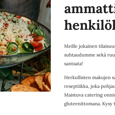
ammatti
henkilö
Meille jokainen tilaisuu
suhtaudumme sekä ruuan
santsata!
Herkullisten makujen sa
reseptiikka, joka pohja
Maistuva catering onni
gluteenittomana. Kysy