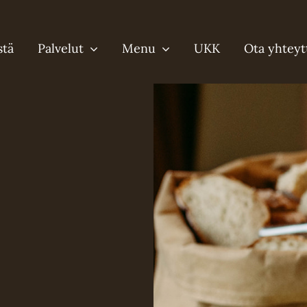
stä
Palvelut
Menu
UKK
Ota yhteyt