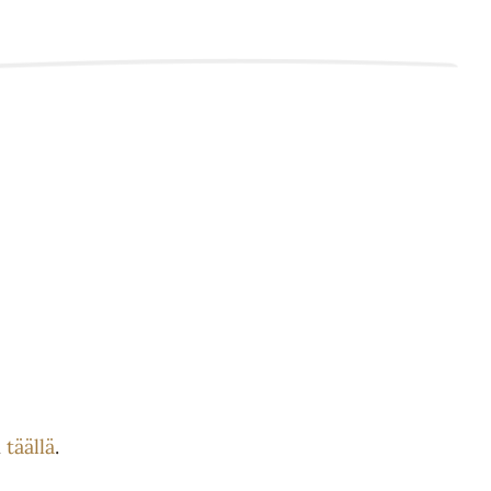
n
täällä
.