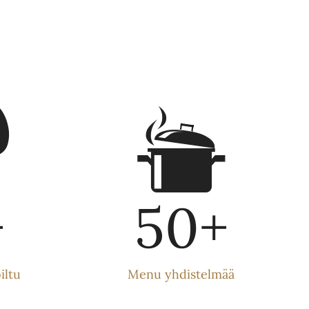
+
50
+
iltu
Menu yhdistelmää