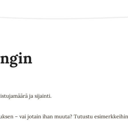
ingin
stujamäärä ja sijainti.
auksen – vai jotain ihan muuta? Tutustu esimerkkeihi