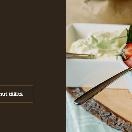
n
nut täältä