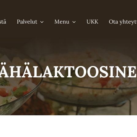
stä
Palvelut
Menu
UKK
Ota yhteyt
ÄHÄLAKTOOSIN