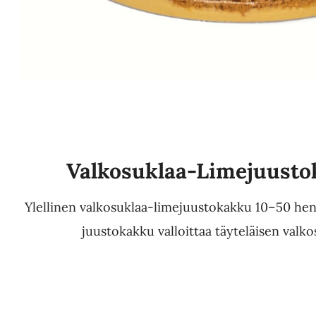
Valkosuklaa-Limejuust
Ylellinen valkosuklaa-limejuustokakku 10–50 hen
juustokakku valloittaa täyteläisen valkosu