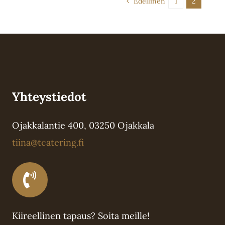
Edellinen
1
2
Yhteystiedot
Ojakkalantie 400, 03250 Ojakkala
tiina@tcatering.fi
Kiireellinen tapaus? Soita meille!