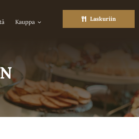
Laskuriin
tä
Kauppa
EN