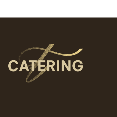
Tällä
Valitse vaihtoehdoista
tuotteell
on
useampi
muunnel
Voit