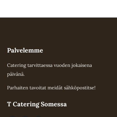
Palvelemme
Catering tarvittaessa vuoden jokaisena
päivänä.
Parhaiten tavoitat meidät sähköpostitse!
Lisätiedot
a
T Catering Somessa
ma.