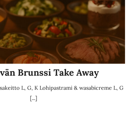
ivän Brunssi Take Away
sakeitto L, G, K Lohipastrami & wasabicreme L, G
[...]