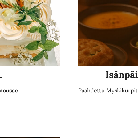
L
Isänpä
amousse
Paahdettu Myskikurpit