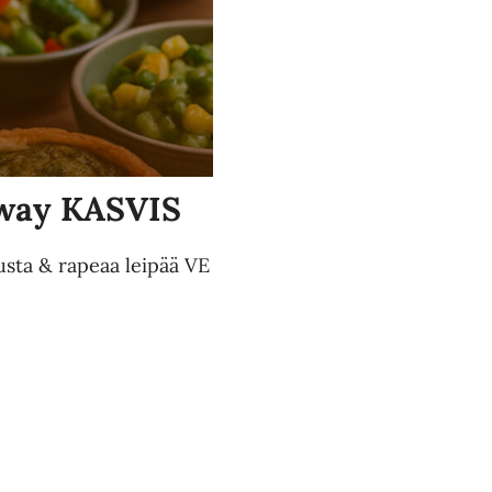
Away KASVIS
sta & rapeaa leipää VE