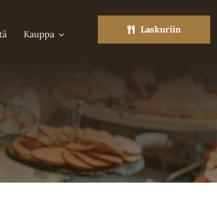
Laskuriin
tä
Kauppa