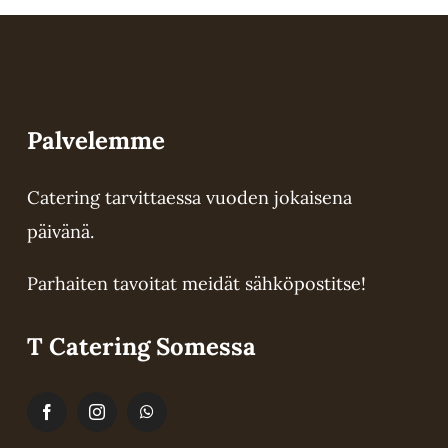
Palvelemme
Catering tarvittaessa vuoden jokaisena
päivänä.
Parhaiten tavoitat meidät sähköpostitse!
Lisätiedot
a
T Catering Somessa
ma.