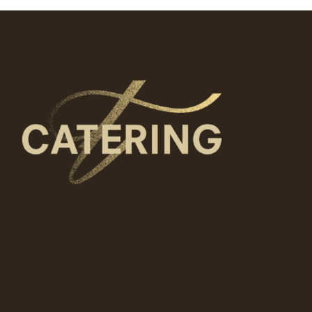
Tällä
Valitse vaihtoehdoista
tuotteell
on
useampi
muunnel
Voit
tehdä
valinnat