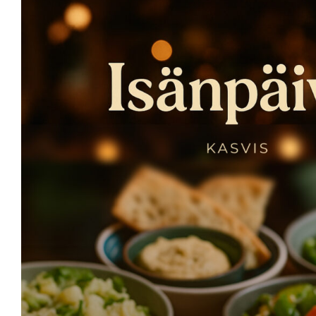
Tällä
Valitse vaihtoehdoista
tuotteell
on
useampi
muunnel
Voit