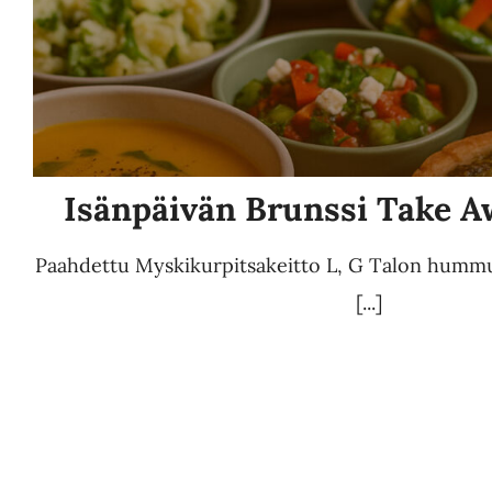
tehdä
valinnat
tuotteen
sivulla.
Isänpäivän Brunssi Take 
Paahdettu Myskikurpitsakeitto L, G Talon hummu
[...]