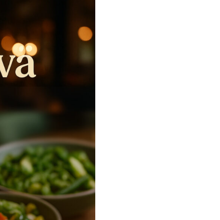
Lisätiedot
Valitse vaihtoehdoist
a
ma.