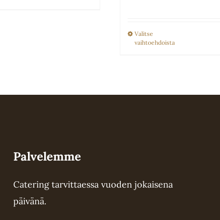
tuotteella
50.0
on
-
Valitse
Tällä
useampi
vaihtoehdoista
85.0
tuottee
muunnelma.
on
Voit
useamp
tehdä
muunn
valinnat
Voit
tuotteen
tehdä
sivulla.
valinna
Palvelemme
tuotte
Catering tarvittaessa vuoden jokaisena
sivulla.
päivänä.