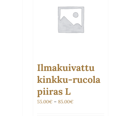
Ilmakuivattu
kinkku-rucola
piiras L
Hintaluokka:
55.00
€
–
85.00
€
55.00€
luokka: