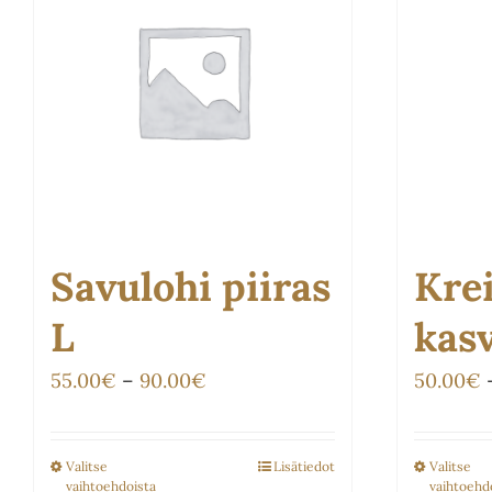
Savulohi piiras
Kre
L
kasv
Hintaluokka:
55.00
€
–
90.00
€
50.00
€
55.00€
-
Valitse
Lisätiedot
Valitse
Tällä
vaihtoehdoista
vaihtoehd
90.00€