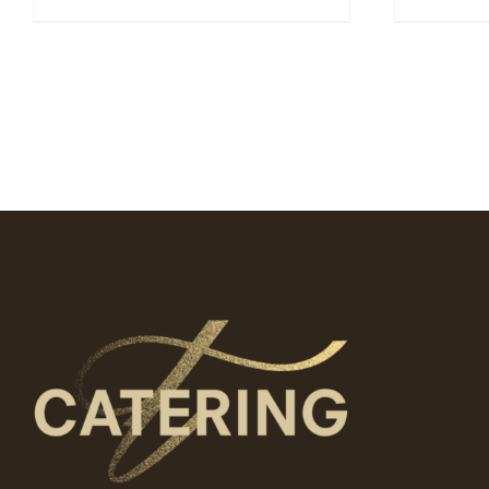
tuotteella
on
useampi
muunnelma.
Voit
tehdä
valinnat
tuotteen
sivulla.