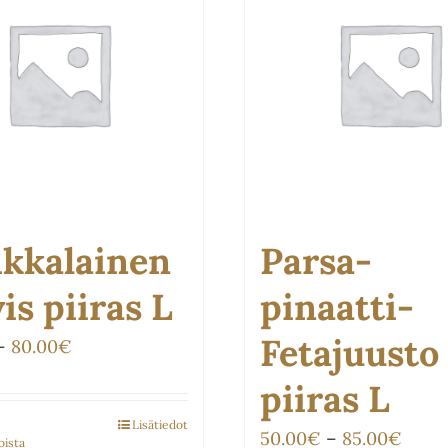
ikkalainen
Parsa-
is piiras L
pinaatti-
Fetajuusto
Hintaluokka:
–
80.00
€
50.00€
piiras L
-
Lisätiedot
Tällä
Hinta
50.00
€
–
85.00
€
oista
80.00€