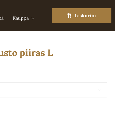
Laskuriin
tä
Kauppa
sto piiras L
