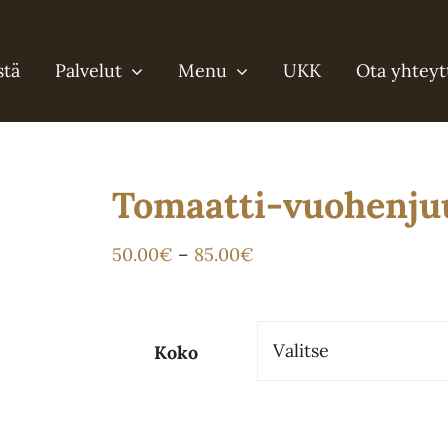
stä
Palvelut
Menu
UKK
Ota yhteyt
Tomaatti-vuohenjuu
Hintaluokka:
50.00
€
–
85.00
€
50.00€
-
Koko
85.00€