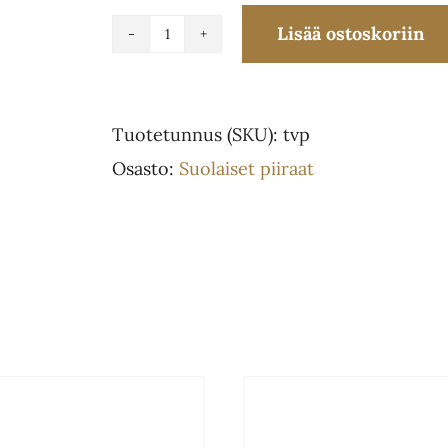
Lisää ostoskoriin
Tomaatti-
vuohenjuusto
piiras
Tuotetunnus (SKU):
tvp
L
Osasto:
Suolaiset piiraat
määrä