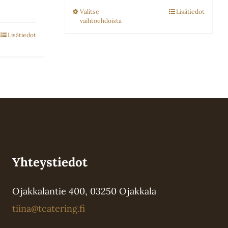
-
0€
Valitse
Lisätiedot
Tällä
vaihtoehdoista
85.00€
tuotteella
Lisätiedot
0€
on
lla
useampi
muunnelma.
i
Voit
elma.
tehdä
valinnat
tuotteen
t
Yhteystiedot
sivulla.
en
Ojakkalantie 400, 03250 Ojakkala
tiina@tcatering.fi