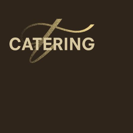
Tällä
Valitse vaihtoehdoista
tuotteell
on
useampi
muunnel
Voit