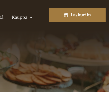
Laskuriin
tä
Kauppa