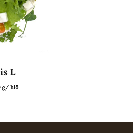
is L
 g/ hlö