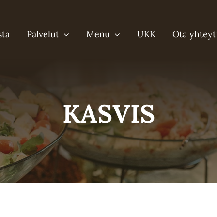
stä
Palvelut
Menu
UKK
Ota yhteyt
KASVIS