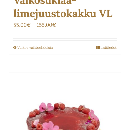
limejuustokakku VL
Hintaluokka:
55.00
€
–
155.00
€
55.00€
-
Valitse vaihtoehdoista
Lisätiedot
Tällä
155.00€
tuotteella
on
useampi
muunnelma.
Voit
tehdä
valinnat
tuotteen