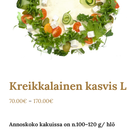
Ota yhteyttä
Kauppa
Kreikkalainen kasvis L
Hintaluokka:
70.00
€
–
170.00
€
70.00€
-
Annoskoko kakuissa on n.100–120 g/ hlö
170.00€