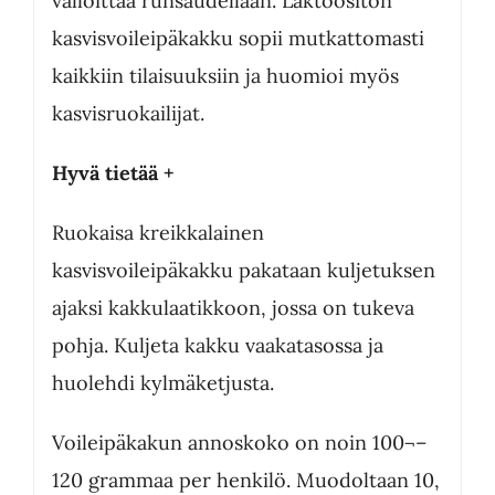
valloittaa runsaudellaan. Laktoositon
kasvisvoileipäkakku sopii mutkattomasti
kaikkiin tilaisuuksiin ja huomioi myös
kasvisruokailijat.
Hyvä tietää +
Ruokaisa kreikkalainen
kasvisvoileipäkakku pakataan kuljetuksen
ajaksi kakkulaatikkoon, jossa on tukeva
pohja. Kuljeta kakku vaakatasossa ja
huolehdi kylmäketjusta.
Voileipäkakun annoskoko on noin 100¬–
120 grammaa per henkilö. Muodoltaan 10,