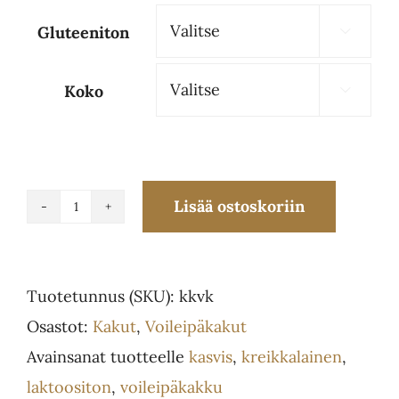
Gluteeniton

Koko

Lisää ostoskoriin
Kreikkalainen
kasvis
L
Tuotetunnus (SKU):
kkvk
määrä
Osastot:
Kakut
,
Voileipäkakut
Avainsanat tuotteelle
kasvis
,
kreikkalainen
,
laktoositon
,
voileipäkakku