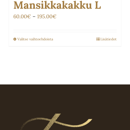
Mansikkakakku L
Hintaluokka:
60.00
€
–
195.00
€
60.00€
-
Valitse vaihtoehdoista
Lisätiedot
Tällä
195.00€
tuotteella
on
useampi
muunnelma.
Voit
tehdä
valinnat
tuotteen
sivulla.