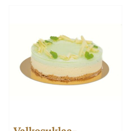
on
useampi
muunnelma.
Voit
tehdä
valinnat
tuotteen
sivulla.
Valkosuklaa-