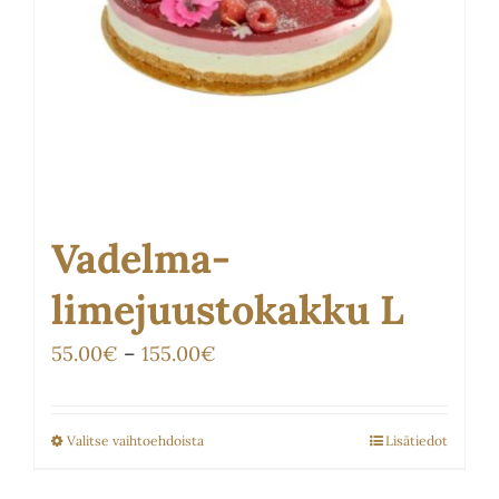
sivulla.
Vadelma-
limejuustokakku L
Hintaluokka:
55.00
€
–
155.00
€
55.00€
-
Valitse vaihtoehdoista
Lisätiedot
Tällä
155.00€
tuotteella