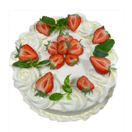
on
useampi
muunnelma.
Voit
tehdä
valinnat
tuotteen
sivulla.