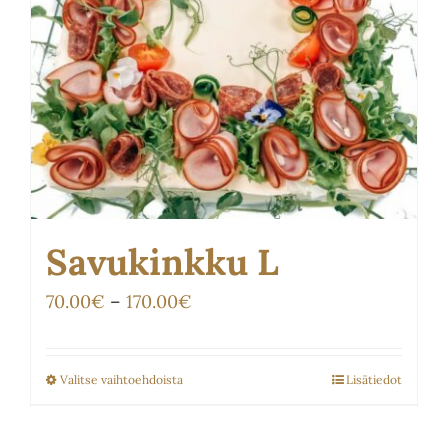
Savukinkku L
Hintaluokka:
70.00
€
–
170.00
€
70.00€
-
Valitse vaihtoehdoista
Lisätiedot
Tällä
170.00€
tuotteella