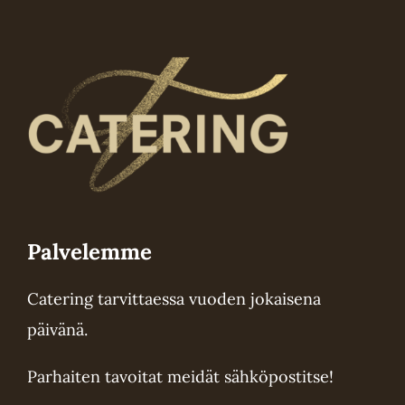
tehdä
valinnat
tuotteen
sivulla.
Palvelemme
Catering tarvittaessa vuoden jokaisena
päivänä.
Parhaiten tavoitat meidät sähköpostitse!