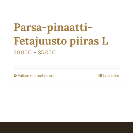
Parsa-pinaatti-
Fetajuusto piiras L
Hintaluokka:
50.00
€
–
85.00
€
50.00€
-
Valitse vaihtoehdoista
Lisätiedot
Tällä
85.00€
tuotteella
on
useampi
muunnelma.
Voit