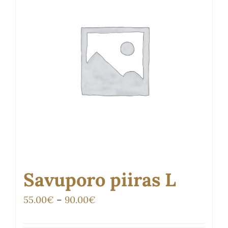
Voit
tehdä
valinnat
tuotteen
sivulla.
Savuporo piiras L
Hintaluokka:
55.00
€
–
90.00
€
55.00€