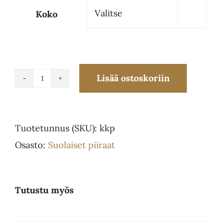
Koko
80.00€

Lisää ostoskoriin
Kreikkalainen
kasvis
piiras
Tuotetunnus (SKU):
kkp
L
Osasto:
Suolaiset piiraat
määrä
Tutustu myös