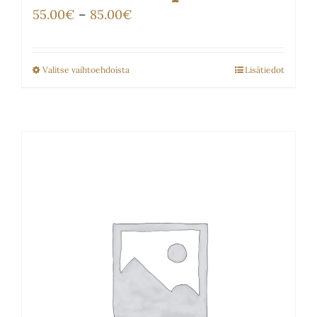
Hintaluokka:
55.00
€
–
85.00
€
55.00€
-
Valitse vaihtoehdoista
Lisätiedot
Tällä
85.00€
tuotteella
on
useampi
muunnelma.
Voit
tehdä
valinnat
tuotteen
sivulla.