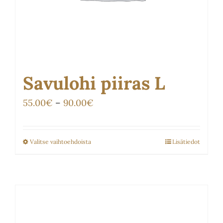
Savulohi piiras L
Hintaluokka:
55.00
€
–
90.00
€
55.00€
-
Valitse vaihtoehdoista
Lisätiedot
Tällä
90.00€
tuotteella
on
useampi
muunnelma.