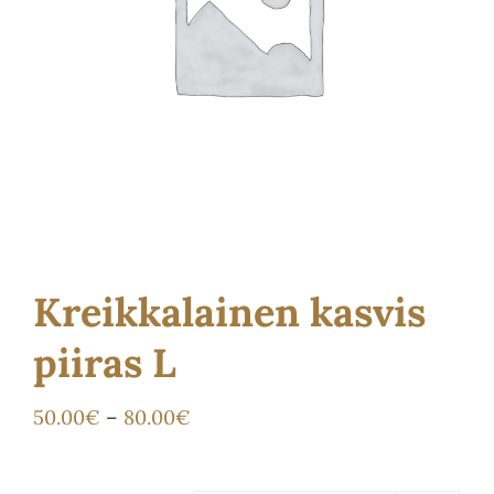
Ota yhteyttä
Kauppa
Kreikkalainen kasvis
piiras L
Hintaluokka:
50.00
€
–
80.00
€
50.00€
-