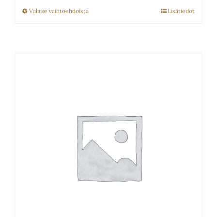
-
Valitse vaihtoehdoista
Lisätiedot
Tällä
90.00€
tuotteella
on
useampi
muunnelma.
Voit
tehdä
valinnat
tuotteen
sivulla.