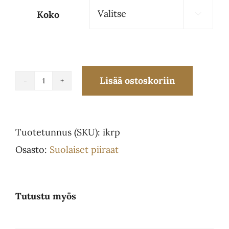
Koko
85.00€

Lisää ostoskoriin
Ilmakuivattu
kinkku-
rucola
Tuotetunnus (SKU):
ikrp
piiras
Osasto:
Suolaiset piiraat
L
määrä
Tutustu myös