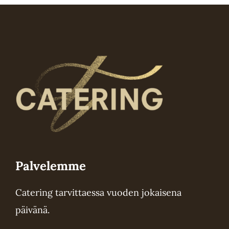
Voit
tehdä
valinnat
tuotteen
sivulla.
Palvelemme
Catering tarvittaessa vuoden jokaisena
päivänä.