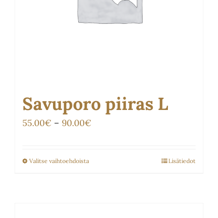
sivulla.
Savuporo piiras L
Hintaluokka:
55.00
€
–
90.00
€
55.00€
-
Valitse vaihtoehdoista
Lisätiedot
Tällä
90.00€
tuotteella
on
useampi