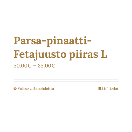
Parsa-pinaatti-
Fetajuusto piiras L
Hintaluokka:
50.00
€
–
85.00
€
50.00€
-
Valitse vaihtoehdoista
Lisätiedot
Tällä
85.00€
tuotteella
on
useampi
muunnelma.