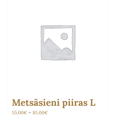
muunnelma.
Voit
tehdä
valinnat
tuotteen
sivulla.
Metsäsieni piiras L
Hintaluokka:
55.00
€
–
85.00
€