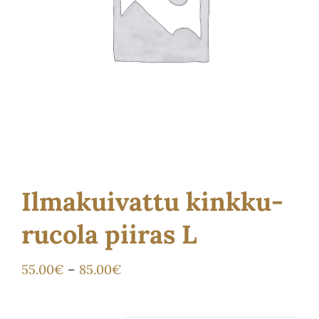
Ota yhteyttä
Kauppa
Ilmakuivattu kinkku-
rucola piiras L
Hintaluokka:
55.00
€
–
85.00
€
55.00€
-