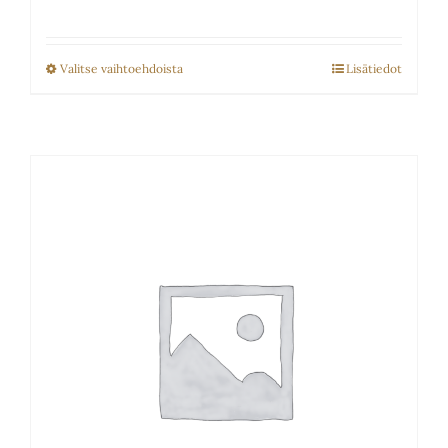
55.00€
-
Valitse vaihtoehdoista
Lisätiedot
Tällä
85.00€
tuotteella
on
useampi
muunnelma.
Voit
tehdä
valinnat
tuotteen
sivulla.