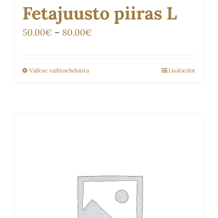
Fetajuusto piiras L
Hintaluokka:
50.00
€
–
80.00
€
50.00€
-
Valitse vaihtoehdoista
Lisätiedot
Tällä
80.00€
tuotteella
on
useampi
muunnelma.
Voit
tehdä
valinnat
tuotteen